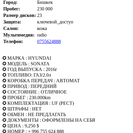
Город:
Бишкек
Пробег:
230 000
Размер дисков:
23
Защита:
ключевой_доступ
Салон:
кожа
Мультимедия:
radio
Телефон:
0755624888
✪ МАРКА : HYUNDAI
✪ МОДЕЛЬ : SONATA
✪ ГОД ВЫПУСКА : 2016г
✪ ТОПЛИВО: ГАЗ/2.0л
✪ КОРОБКА ПЕРЕДАЧ : АВТОМАТ
✪ ПРИВОД : ПЕРЕДНИЙ
✪ СОСТОЯНИЕ : ОТЛИЧНОЕ
✪ ПРОБЕГ : 230.000km
✪ КОМПЛЕКТАЦИЯ : UF (РЕСТ)
✪ ШТРАФЫ : НЕТ
✪ ОБМЕН : НЕ ПРЕДЛАГАТЬ
✪ ДОКУМЕНТЫ : ОФОРМЛЕНЫ НА СЕБЯ
✪ ЦЕНА : 9,250 $
✪ НОМЕР : + 996 755 624 888