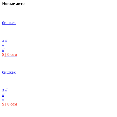
Новые авто
бишкек
л //
//
//
$ | 0 сом
бишкек
л //
//
//
$ | 0 сом