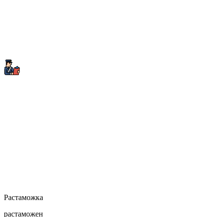
Растаможка
растаможен