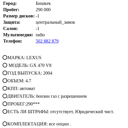
Город:
Бишкек
Пробег:
290 000
Размер дисков:
-1
Защита:
центральный_замок
Салон:
-1
Мультимедия:
radio
Телефон:
502 882 879
⭕МАРКА: LEXUS
⭕ МОДЕЛЬ: GX 470 V8
⭕ГОД ВЫПУСКА: 2004
⭕ОБЪЕМ: 4.7
⭕КПП: автомат
⭕ДВИГАТЕЛЬ: бензин газ с разрешением
⭕ПРОБЕГ:290***
⭕ЕСТЬ ЛИ ШТРАФЫ: отсутствует, Юридический чист.
⭕КОМПЛЕКТАЦИЯ: все опции .