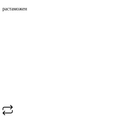
растаможен