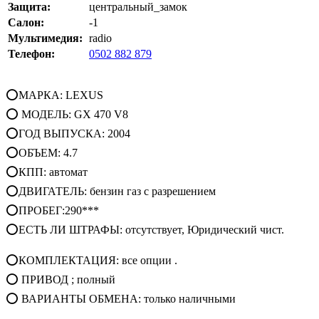
Защита:
центральный_замок
Салон:
-1
Мультимедия:
radio
Телефон:
0502 882 879
⭕МАРКА: LEXUS
⭕ МОДЕЛЬ: GX 470 V8
⭕ГОД ВЫПУСКА: 2004
⭕ОБЪЕМ: 4.7
⭕КПП: автомат
⭕ДВИГАТЕЛЬ: бензин газ с разрешением
⭕ПРОБЕГ:290***
⭕ЕСТЬ ЛИ ШТРАФЫ: отсутствует, Юридический чист.
⭕КОМПЛЕКТАЦИЯ: все опции .
⭕ ПРИВОД ; полный
⭕ ВАРИАНТЫ ОБМЕНА: только наличными