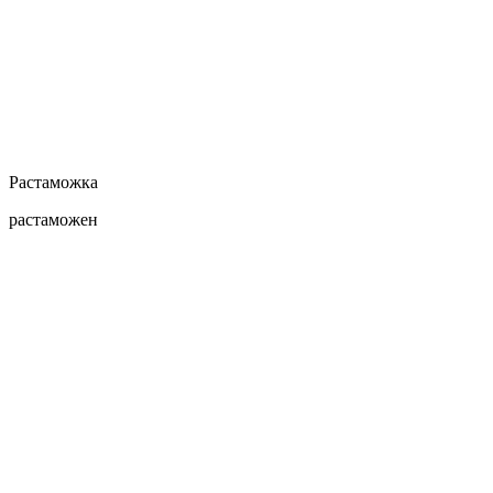
Растаможка
растаможен