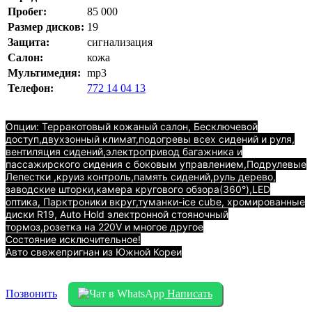
Пробег:
85 000
Размер дисков:
19
Защита:
сигнализация
Салон:
кожа
Мультимедия:
mp3
Телефон:
772 14 04 13
Опции: Терракотовый кожаный салон, Бесключевой
доступ,двухзонный климат,подогревы всех сидений и руля,
вентиляция сидений,электропривод багажника и
пассажирского сидения с боковым управлением,Подрулевые
Лепестки ,круиз контроль,память сидений,руль дерево,
заводские шторки,камера кругового обзора(360°),LED
oптика, Парктроники вкруг,туманки-ice cube, хромированные
диски R19, Auto Hold электронной стояночный
тормоз,розетка на 220V и многое другое
Состояние исключительное!
Авто свежепригнан из Южной Кореи
Позвонить
Написать