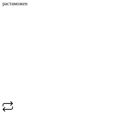
растаможен