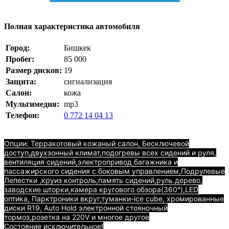
Полная характеристика автомобиля
Город:
Бишкек
Пробег:
85 000
Размер дисков:
19
Защита:
сигнализация
Салон:
кожа
Мультимедия:
mp3
Телефон:
0 772 14 04 13
Опции: Терракотовый кожаный салон, Бесключевой
доступ,двухзонный климат,подогревы всех сидений и руля,
вентиляция сидений,электропривод багажника и
пассажирского сидения с боковым управлением,Подрулевые
Лепестки ,круиз контроль,память сидений,руль дерево,
заводские шторки,камера кругового обзора(360°),LED
oптика, Парктроники вкруг,туманки-ice cube, хромированные
диски R19, Auto Hold электронной стояночный
тормоз,розетка на 220V и многое другое
Состояние исключительное!